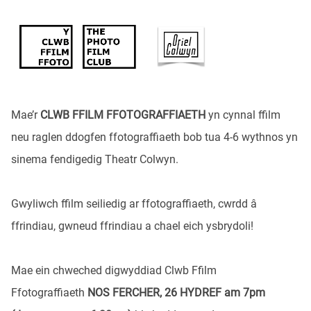
Mae’r
CLWB FFILM FFOTOGRAFFIAETH
yn cynnal ffilm
neu raglen ddogfen ffotograffiaeth bob tua 4-6 wythnos yn
sinema fendigedig Theatr Colwyn.
Gwyliwch ffilm seiliedig ar ffotograffiaeth, cwrdd â
ffrindiau, gwneud ffrindiau a chael eich ysbrydoli!
Mae ein chweched digwyddiad Clwb Ffilm
Ffotograffiaeth
NOS FERCHER, 26 HYDREF am 7pm