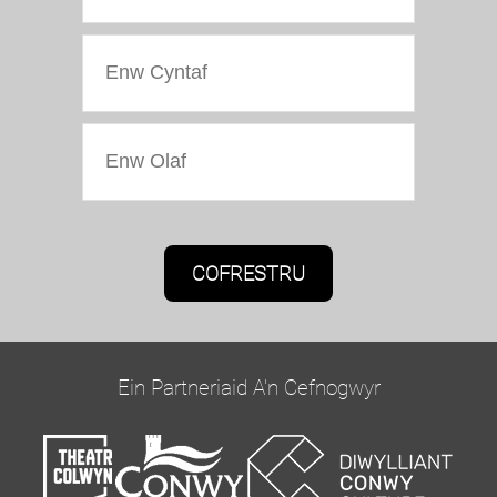
Caniatâd Marchnata
Bydd Oriel Colwyn yn defnyddio'r wybodaeth a
roddwch ar y ffurflen hon i gysylltu â chi ac i
ddarparu diweddariadau a marchnata.
Ein Partneriaid A'n Cefnogwyr
Cadarnhewch yr hoffech glywed gennym trwy e-
bost trwy dicio'r blwch isod: