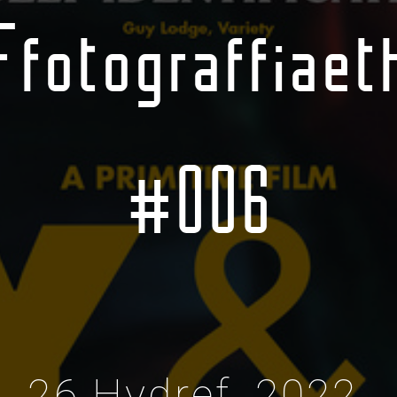
Ffotograffiaet
#006
26 Hydref, 2022,