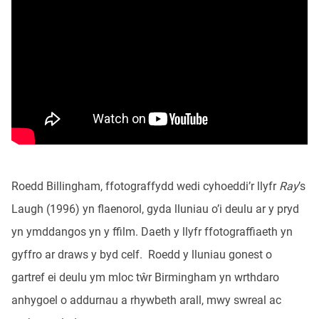
Roedd Billingham, ffotograffydd wedi cyhoeddi’r llyfr
Ray
’s
Laugh (1996) yn flaenorol, gyda lluniau o’i deulu ar y pryd
yn ymddangos yn y ffilm. Daeth y llyfr ffotograffiaeth yn
gyffro ar draws y byd celf. Roedd y lluniau gonest o
gartref ei deulu ym mloc tŵr Birmingham yn wrthdaro
anhygoel o addurnau a rhywbeth arall, mwy swreal ac