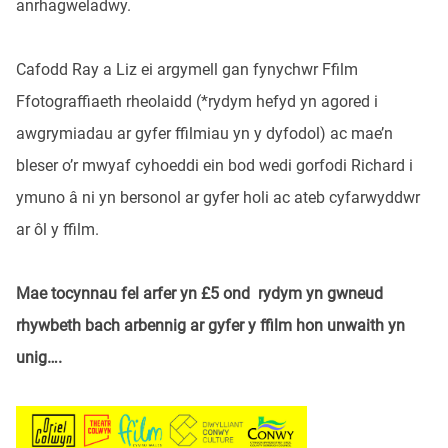
anrhagweladwy.
Cafodd Ray a Liz ei argymell gan fynychwr Ffilm
Ffotograffiaeth rheolaidd (*rydym hefyd yn agored i
awgrymiadau ar gyfer ffilmiau yn y dyfodol) ac mae’n
bleser o’r mwyaf cyhoeddi ein bod wedi gorfodi Richard i
ymuno â ni yn bersonol ar gyfer holi ac ateb cyfarwyddwr
ar ôl y ffilm.
Mae tocynnau fel arfer yn £5 ond rydym yn gwneud
rhywbeth bach arbennig ar gyfer y ffilm hon unwaith yn
unig….