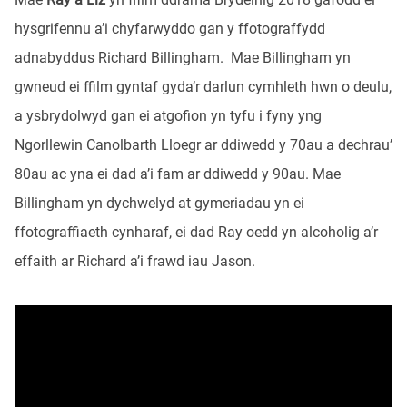
hysgrifennu a’i chyfarwyddo gan y ffotograffydd
adnabyddus Richard Billingham. Mae Billingham yn
gwneud ei ffilm gyntaf gyda’r darlun cymhleth hwn o deulu,
a ysbrydolwyd gan ei atgofion yn tyfu i fyny yng
Ngorllewin Canolbarth Lloegr ar ddiwedd y 70au a dechrau’
80au ac yna ei dad a’i fam ar ddiwedd y 90au. Mae
Billingham yn dychwelyd at gymeriadau yn ei
ffotograffiaeth cynharaf, ei dad Ray oedd yn alcoholig a’r
effaith ar Richard a’i frawd iau Jason.