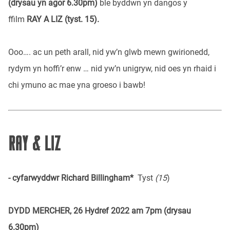
(drysau yn agor 6.30pm)
ble byddwn yn dangos y
ffilm
RAY A LIZ (tyst. 15).
Ooo…. ac un peth arall, nid yw’n glwb mewn gwirionedd,
rydym yn hoffi’r enw … nid yw’n unigryw, nid oes yn rhaid i
chi ymuno ac mae yna groeso i bawb!
RAY & LIZ
- cyfarwyddwr Richard Billingham*
Tyst
(15
)
DYDD MERCHER, 26 Hydref 2022 am 7pm (drysau
6.30pm)