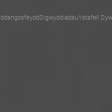
rddangosfeydd
Digwyddiadau
Ystafell Dyw