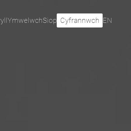
yll
Ymwelwch
Siop
Cyfrannwch
EN