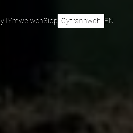
yll
Ymwelwch
Siop
Cyfrannwch
EN