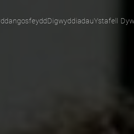
rddangosfeydd
Digwyddiadau
Ystafell Dyw