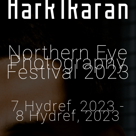
Hark1karan
Northern Eye
Photography
Festival 2023
7 Hydref, 2023 -
8 Hydref, 2023