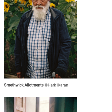
Smethwick Allotments
©Hark1karan