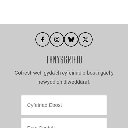
TANYSGRIFIO
Cofrestrwch gyda’ch cyfeiriad e-bost i gael y
newyddion diweddaraf.