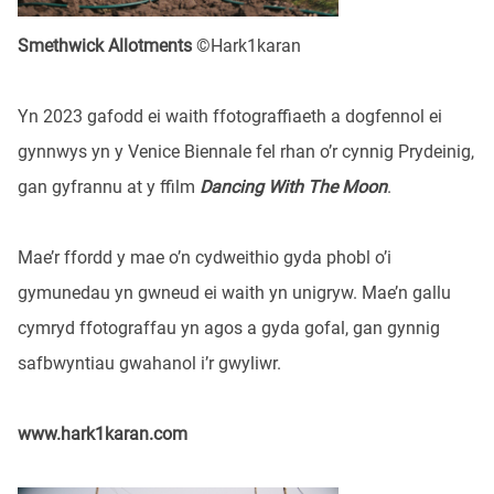
Smethwick Allotments
©Hark1karan
Yn 2023 gafodd ei waith ffotograffiaeth a dogfennol ei
gynnwys yn y Venice Biennale fel rhan o’r cynnig Prydeinig,
gan gyfrannu at y ffilm
Dancing With The Moon
.
Mae’r ffordd y mae o’n cydweithio gyda phobl o’i
gymunedau yn gwneud ei waith yn unigryw. Mae’n gallu
cymryd ffotograffau yn agos a gyda gofal, gan gynnig
safbwyntiau gwahanol i’r gwyliwr.
www.hark1karan.com