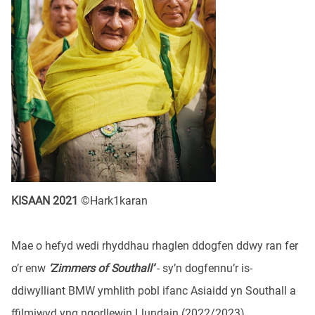
KISAAN 2021
©Hark1karan
Mae o hefyd wedi rhyddhau rhaglen ddogfen ddwy ran fer
o’r enw
‘Zimmers of Southall’
- sy’n dogfennu’r is-
ddiwylliant BMW ymhlith pobl ifanc Asiaidd yn Southall a
ffilmiwyd yng ngorllewin Llundain (2022/2023).