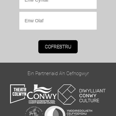
Caniatâd Marchnata
Bydd Oriel Colwyn yn defnyddio'r wybodaeth a
roddwch ar y ffurflen hon i gysylltu â chi ac i
ddarparu diweddariadau a marchnata.
Ein Partneriaid A'n Cefnogwyr
Cadarnhewch yr hoffech glywed gennym trwy e-
bost trwy dicio'r blwch isod:
Ebost
Gallwch newid eich meddwl unrhyw bryd drwy