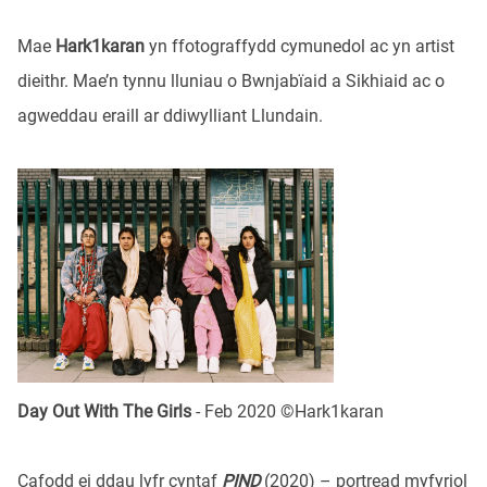
Mae
Hark1karan
yn ffotograffydd cymunedol ac yn artist
dieithr. Mae’n tynnu lluniau o Bwnjabïaid a Sikhiaid ac o
agweddau eraill ar ddiwylliant Llundain.
Day Out With The Girls
- Feb 2020 ©Hark1karan
Cafodd ei ddau lyfr cyntaf
PIND
(2020) – portread myfyriol