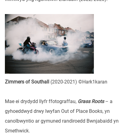
Zimmers of Southall
(2020-2021) ©Hark1karan
Mae ei drydydd llyfr ffotograffau,
Grass Roots
– a
gyhoeddwyd drwy lwyfan Out of Place Books, yn
canolbwyntio ar gymuned randiroedd Bwnjabaidd yn
Smethwick.