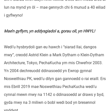
lun na mynd yn ôl – mae gennych chi 6 munud a 40 eiliad
i gyflwyno!
Mae’n gyflym, yn addysgiadol a, gorau oll, yn HWYL!
Wedi’u hysbrydoli gan eu hawch i “siarad llai, dangos
mwy”, creodd Astrid Klein a Mark Dytham o Klein-Dytham
Architecture, Tokyo, PechaKucha ym mis Chwefror 2003.
Yn 2004 dechreuodd ddinasoedd yn Ewrop gynnal
Nosweithiau PK, wedi’u dilyn gan gannoedd o rai eraill. Ers
mis Ebrill 2019 mae Nosweithiau PechaKucha wedi’u
cynnal mewn mwy na 1142 o ddinasoedd ar draws y byd,
gyda mwy na 3 miliwn o bobl wedi bod yn bresennol
ynddynt.