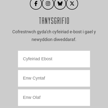
TANYSGRIFIO
Cofrestrwch gyda’ch cyfeiriad e-bost i gael y
newyddion diweddaraf.