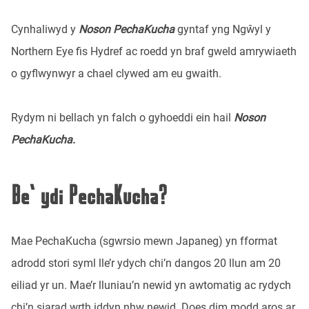
Cynhaliwyd y
Noson PechaKucha
gyntaf yng Ngŵyl y
Northern Eye fis Hydref ac roedd yn braf gweld amrywiaeth
o gyflwynwyr a chael clywed am eu gwaith.
Rydym ni bellach yn falch o gyhoeddi ein hail
Noson
PechaKucha.
Be’ ydi PechaKucha?
Mae PechaKucha (sgwrsio mewn Japaneg) yn fformat
adrodd stori syml lle’r ydych chi’n dangos 20 llun am 20
eiliad yr un. Mae’r lluniau’n newid yn awtomatig ac rydych
chi’n siarad wrth iddyn nhw newid. Does dim modd aros ar