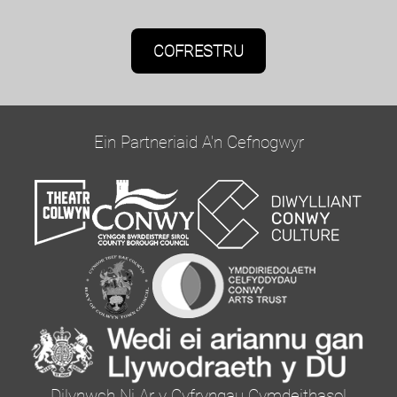
Caniatâd Marchnata
Bydd Oriel Colwyn yn defnyddio'r wybodaeth a
roddwch ar y ffurflen hon i gysylltu â chi ac i
ddarparu diweddariadau a marchnata.
Ein Partneriaid A'n Cefnogwyr
Cadarnhewch yr hoffech glywed gennym trwy e-
bost trwy dicio'r blwch isod:
Ebost
Gallwch newid eich meddwl unrhyw bryd drwy
glicio ar y ddolen dad-danysgrifio yn nhroedyn
unrhyw e-bost a gewch gennym, neu drwy
gysylltu â ni yn curator@orielcolwyn.org. Byddwn
yn trin eich gwybodaeth â pharch. I gael rhagor o
Dilynwch Ni Ar y Cyfryngau Cymdeithasol