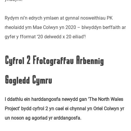
Rydym ni’n edrych ymlaen at gynnal nosweithiau PK
rheolaidd ym Mae Colwyn yn 2020 – blwyddyn berffaith ar
gyfer y fformat ‘20 delwedd x 20 eiliad’!
Cyfrol 2 Ffotograffau Arbennig
Gogledd Cymru
I ddathlu ein harddangosfa newydd gan '
The North Wales
Project
' bydd cyfrol 2 yn cael ei chynnal yn Oriel Colwyn yr
un noson ag agoriad yr arddangosfa.