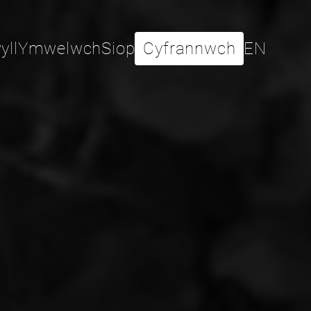
yll
Ymwelwch
Siop
Cyfrannwch
EN