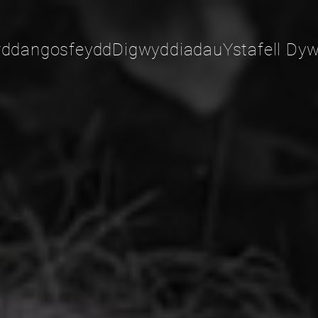
rddangosfeydd
Digwyddiadau
Ystafell Dyw