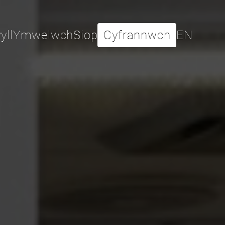
yll
Ymwelwch
Siop
Cyfrannwch
EN