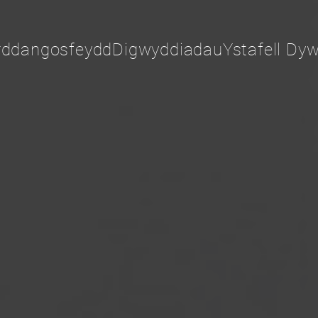
rddangosfeydd
Digwyddiadau
Ystafell Dyw