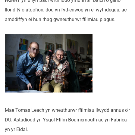
HURRY
yn dilyn Saul wrth iddo ymdrin â’r baich o glirio
llond tŷ o atgofion, dod yn fyd-enwog yn ei wythdegau, ac
amddiffyn ei hun rhag gwneuthurwr ffilmiau plagus.
Mae Tomas Leach yn wneuthurwr ffilmiau llwyddiannus o'r
DU. Astudiodd yn Ysgol Ffilm Bournemouth ac yn Fabrica
yn yr Eidal.