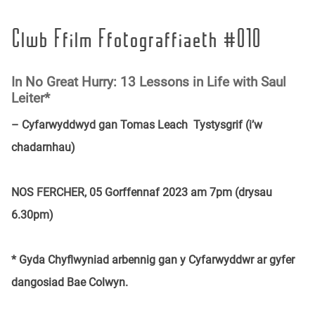
Clwb Ffilm Ffotograffiaeth #010
In No Great Hurry: 13 Lessons in Life with Saul
Leiter*
– Cyfarwyddwyd gan Tomas Leach Tystysgrif (i’w
chadarnhau)
NOS FERCHER, 05 Gorffennaf 2023 am 7pm (drysau
6.30pm)
* Gyda Chyflwyniad arbennig gan y Cyfarwyddwr ar gyfer
dangosiad Bae Colwyn.