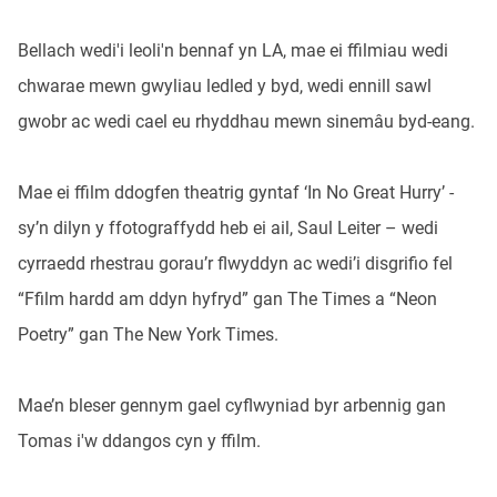
Bellach wedi'i leoli'n bennaf yn LA, mae ei ffilmiau wedi
chwarae mewn gwyliau ledled y byd, wedi ennill sawl
gwobr ac wedi cael eu rhyddhau mewn sinemâu byd-eang.
Mae ei ffilm ddogfen theatrig gyntaf ‘In No Great Hurry’ -
sy’n dilyn y ffotograffydd heb ei ail, Saul Leiter – wedi
cyrraedd rhestrau gorau’r flwyddyn ac wedi’i disgrifio fel
“Ffilm hardd am ddyn hyfryd” gan The Times a “Neon
Poetry” gan The New York Times.
Mae’n bleser gennym gael cyflwyniad byr arbennig gan
Tomas i'w ddangos cyn y ffilm.