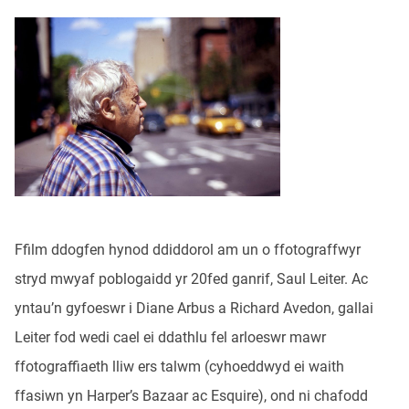
Ffilm ddogfen hynod ddiddorol am un o ffotograffwyr
stryd mwyaf poblogaidd yr 20fed ganrif, Saul Leiter. Ac
yntau’n gyfoeswr i Diane Arbus a Richard Avedon, gallai
Leiter fod wedi cael ei ddathlu fel arloeswr mawr
ffotograffiaeth lliw ers talwm (cyhoeddwyd ei waith
ffasiwn yn Harper’s Bazaar ac Esquire), ond ni chafodd