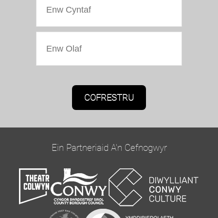
Caniatâd Marchnata
Bydd Oriel Colwyn yn defnyddio'r wybodaeth a
roddwch ar y ffurflen hon i gysylltu â chi ac i
ddarparu diweddariadau a marchnata.
Ein Partneriaid A'n Cefnogwyr
Cadarnhewch yr hoffech glywed gennym trwy e-
bost trwy dicio'r blwch isod:
Ebost