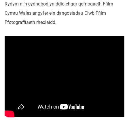
Rydym ni’n cydnabod yn ddiolchgar gefnogaeth Ffilm
Cymru Wales ar gyfer ein dangosiadau Clwb Ffilm
Ffotograffiaeth rheolaidd.