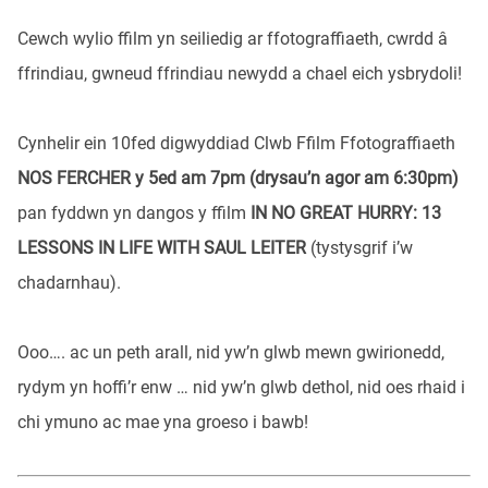
Cewch wylio ffilm yn seiliedig ar ffotograffiaeth, cwrdd â
ffrindiau, gwneud ffrindiau newydd a chael eich ysbrydoli!
Cynhelir ein 10fed digwyddiad Clwb Ffilm Ffotograffiaeth
NOS FERCHER y 5ed am 7pm (drysau’n agor am 6:30pm)
pan fyddwn yn dangos y ffilm
IN NO GREAT HURRY: 13
LESSONS IN LIFE WITH SAUL LEITER
(tystysgrif i’w
chadarnhau).
Ooo…. ac un peth arall, nid yw’n glwb mewn gwirionedd,
rydym yn hoffi’r enw … nid yw’n glwb dethol, nid oes rhaid i
chi ymuno ac mae yna groeso i bawb!