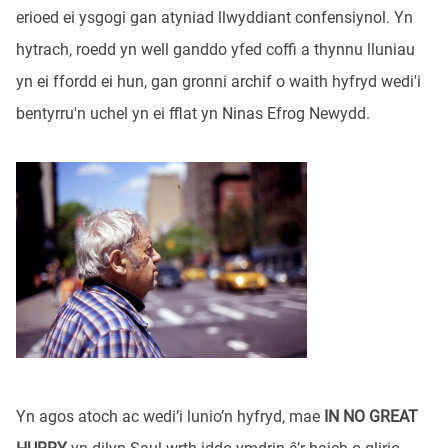
erioed ei ysgogi gan atyniad llwyddiant confensiynol. Yn
hytrach, roedd yn well ganddo yfed coffi a thynnu lluniau
yn ei ffordd ei hun, gan gronni archif o waith hyfryd wedi'i
bentyrru'n uchel yn ei fflat yn Ninas Efrog Newydd.
Yn agos atoch ac wedi’i lunio’n hyfryd, mae
IN NO GREAT