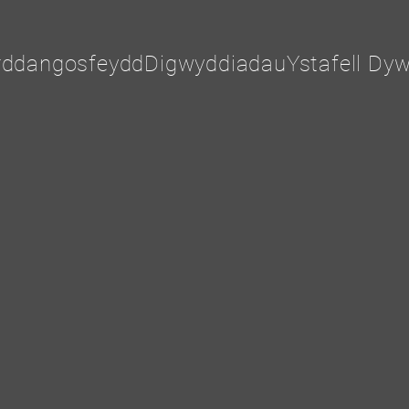
rddangosfeydd
Digwyddiadau
Ystafell Dyw