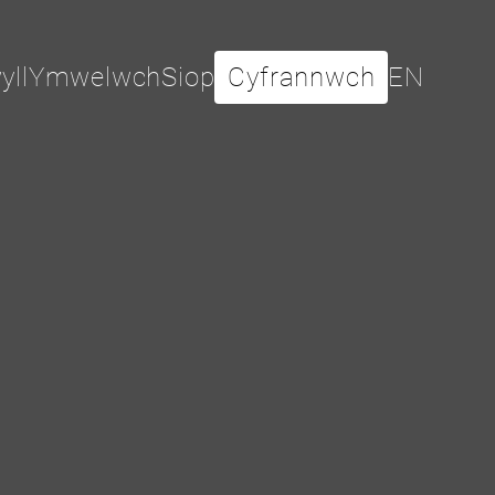
yll
Ymwelwch
Siop
Cyfrannwch
EN