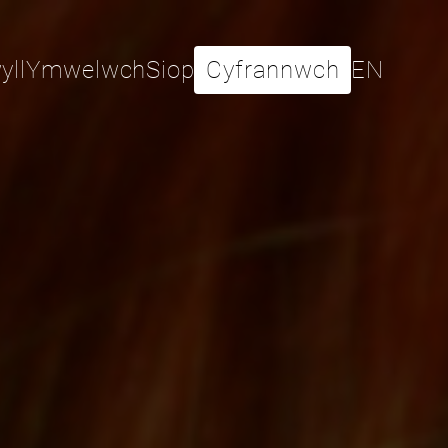
yll
Ymwelwch
Siop
Cyfrannwch
EN