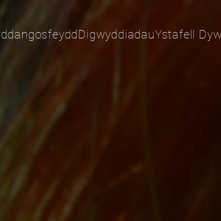
rddangosfeydd
Digwyddiadau
Ystafell Dyw