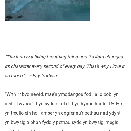
“The land is a living breathing thing and it’s light changes
its character every second of every day, That’s why I love it
so much.” - Fay Godwin
“Wrth i’r byd newid, mae’n ymddangos fod llai o bobl yn
oedi i fwyhau’r hyn sydd ar ôl o’r byd hynod hardd. Rydym
yn treulio ein holl amser yn dogfennu’r pethau nad ydynt
yn bwysig a phan fydd y pethau sydd yn bwysig, megis