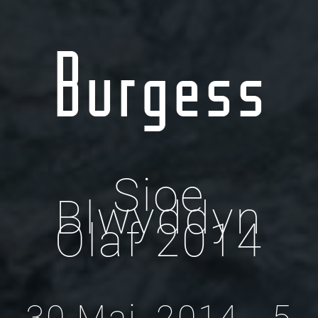
Burgess
Sioe
Blwyddyn
Olaf 2014
30 Mai, 2014 - 5