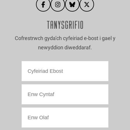
TANYSGRIFIO
Cofrestrwch gyda’ch cyfeiriad e-bost i gael y
newyddion diweddaraf.