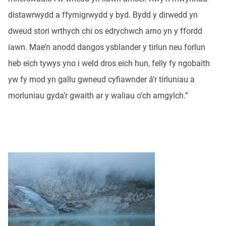
distawrwydd a ffyrnigrwydd y byd. Bydd y dirwedd yn
dweud stori wrthych chi os edrychwch arno yn y ffordd
iawn. Mae’n anodd dangos ysblander y tirlun neu forlun
heb eich tywys yno i weld dros eich hun, felly fy ngobaith
yw fy mod yn gallu gwneud cyfiawnder â’r tirluniau a
morluniau gyda’r gwaith ar y waliau o’ch amgylch.”