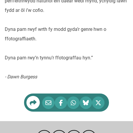
perffeithrwydd naturiol ein daear wedi mynd, ychydig iawn
fydd ar ôl i’w cofio.
Dyna pam rwyf wrth fy modd gyda’r genre hwn o
ffotograffiaeth.
Dyna pam rwy’n tynnu’r ffotograffau hyn.”
- Dawn Burgess