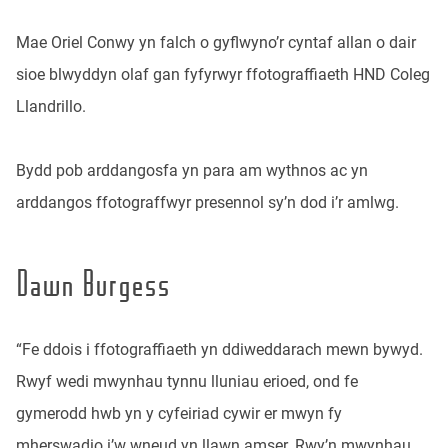
Mae Oriel Conwy yn falch o gyflwyno’r cyntaf allan o dair
sioe blwyddyn olaf gan fyfyrwyr ffotograffiaeth HND Coleg
Llandrillo.
Bydd pob arddangosfa yn para am wythnos ac yn
arddangos ffotograffwyr presennol sy’n dod i’r amlwg.
Dawn Burgess
“Fe ddois i ffotograffiaeth yn ddiweddarach mewn bywyd.
Rwyf wedi mwynhau tynnu lluniau erioed, ond fe
gymerodd hwb yn y cyfeiriad cywir er mwyn fy
mherswadio i’w wneud yn llawn amser. Rwy’n mwynhau