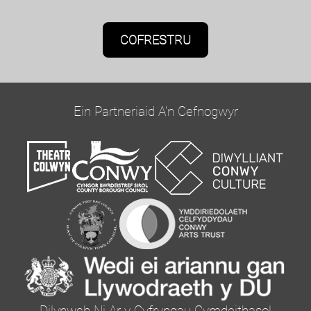
Caniatâd Marchnata
Bydd Oriel Colwyn yn defnyddio'r wybodaeth a
roddwch ar y ffurflen hon i gysylltu â chi ac i
ddarparu diweddariadau a marchnata.
Ein Partneriaid A'n Cefnogwyr
Cadarnhewch yr hoffech glywed gennym trwy e-
bost trwy dicio'r blwch isod:
Ebost
Gallwch newid eich meddwl unrhyw bryd drwy
glicio ar y ddolen dad-danysgrifio yn nhroedyn
unrhyw e-bost a gewch gennym, neu drwy
gysylltu â ni yn curator@orielcolwyn.org. Byddwn
yn trin eich gwybodaeth â pharch. I gael rhagor o
Dilynwch Ni Ar y Cyfryngau Cymdeithasol