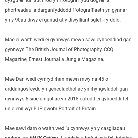
dysgu ei hun sut i fod yn ffotograffydd dogfen a
phortreadau, a darganfyddodd ffotograffiaeth yn gynnar
yn y 90au drwy ei gariad at y diwylliant sglefr-fyrddio.
Mae ei waith wedi ei gynnwys mewn sawl cyhoeddiad gan
gynnwys The British Journal of Photography, CCQ
Magazine, Ernest Journal a Jungle Magazine.
Mae Dan wedi cymryd rhan mewn mwy na 45 o
arddangosfeydd yn genedlaethol ac yn rhyngwladol, gan
gynnwys 6 sioe unigol ac yn 2018 cafodd ei gyhoeddi fel
un o enillwyr BJP, gwobr Portrait of Britain.
Mae sawl darn o waith wedi’u cynnwys yn y casgliadau