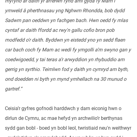
myfyrio ar daith yr arferwn fynd arni gyda fy Mam i
ymweld â pherthnasau yng Nghwm Rhondda, bob dydd
Sadwrn pan oeddwn yn fachgen bach. Hwn oedd fy mlas
cyntaf ar daith ffordd ac rwy'n gallu cofio bron pob
modfedd o'r daith. Byddwn yn eistedd yno yn sedd flaen
car bach coch fy Mam ac wedi fy ymgolli a’m swyno gan y
coedwigoedd, y tai teras a’r arwyddion yn rhybuddio am
gerrig yn syrthio. Teimlwn fod y daith yn cymryd am byth,
ond doedden ni byth yn mynd ymhellach na 30 munud o
gartref.”
Ceisia’r gyfres gofnodi harddwch y darn eiconig hwn o
dirlun de Cymru, ac mae hefyd yn archwilio’r berthynas
sydd gan bobl - boed yn bobl leol, twristiaid neu'n weithwyr