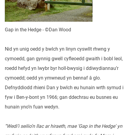
Gap in the Hedge - ©Dan Wood
Nid yn unig oedd y bwlch yn linyn cyswllt rhwng y
cymoedd, gan gynnig gwell cyfleoedd gwaith i bobl leol,
roedd hefyd yn lwybr byr holl-bwysig i ddiwydiannau’r
cymoedd; oedd yn ymwneud yn bennaf â glo.
Defnyddiodd rhieni Dan y bwlch eu hunain wrth symud i
fyw i Ben-y-bont yn 1966; gan ddechrau eu busnes eu
hunain yno’n fuan wedyn.
“Wedi’i seilio’n llac ar hiraeth, mae ‘Gap in the Hedge' yn