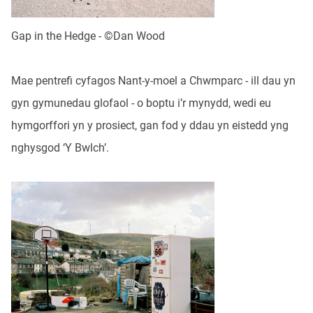
Gap in the Hedge - ©Dan Wood
Mae pentrefi cyfagos Nant-y-moel a Chwmparc - ill dau yn
gyn gymunedau glofaol - o boptu i’r mynydd, wedi eu
hymgorffori yn y prosiect, gan fod y ddau yn eistedd yng
nghysgod ‘Y Bwlch’.