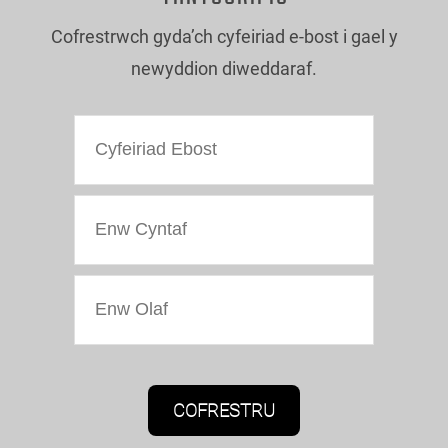
Cofrestrwch gyda’ch cyfeiriad e-bost i gael y
newyddion diweddaraf.
Caniatâd Marchnata
Bydd Oriel Colwyn yn defnyddio'r wybodaeth a