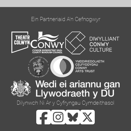
roddwch ar y ffurflen hon i gysylltu â chi ac i
ddarparu diweddariadau a marchnata.
Ein Partneriaid A'n Cefnogwyr
Cadarnhewch yr hoffech glywed gennym trwy e-
bost trwy dicio'r blwch isod:
Ebost
Gallwch newid eich meddwl unrhyw bryd drwy
glicio ar y ddolen dad-danysgrifio yn nhroedyn
unrhyw e-bost a gewch gennym, neu drwy
gysylltu â ni yn curator@orielcolwyn.org. Byddwn
yn trin eich gwybodaeth â pharch. I gael rhagor o
Dilynwch Ni Ar y Cyfryngau Cymdeithasol
wybodaeth am ein harferion preifatrwydd, ewch
i'n gwefan. Drwy glicio isod, rydych yn cytuno y
gallwn brosesu eich gwybodaeth yn unol â'r