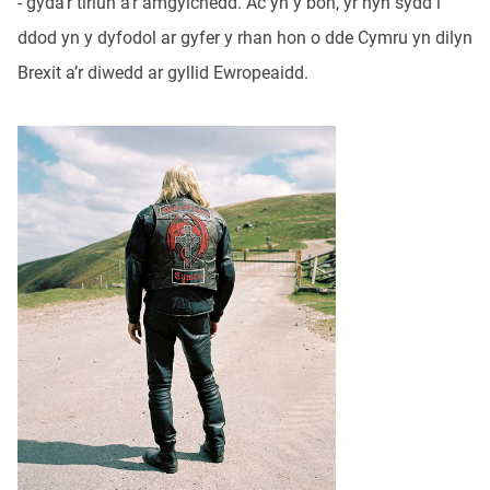
- gyda'r tirlun a'r amgylchedd. Ac yn y bôn, yr hyn sydd i
ddod yn y dyfodol ar gyfer y rhan hon o dde Cymru yn dilyn
Brexit a’r diwedd ar gyllid Ewropeaidd.