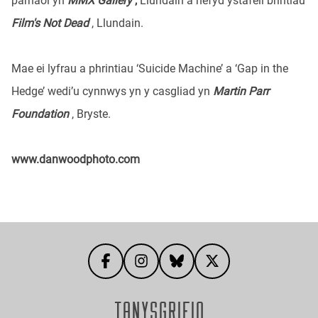
parhaol yn
MMX Gallery
,
Llundain a hefyd ystafell brintiau
Film's Not Dead
, Llundain.
Mae ei lyfrau a phrintiau ‘Suicide Machine’ a ‘Gap in the
Hedge’ wedi’u cynnwys yn y casgliad yn
Martin Parr
Foundation
, Bryste.
www.danwoodphoto.com
TANYSGRIFIO