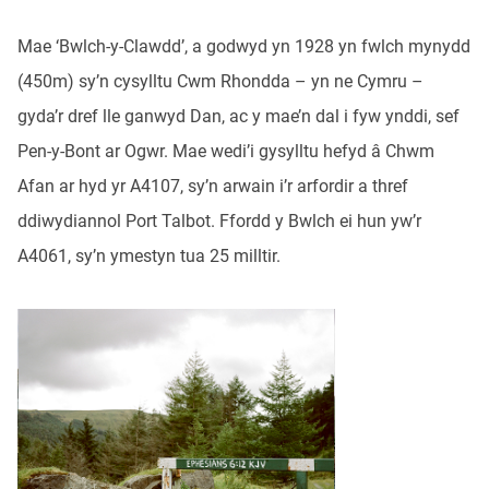
Mae ‘Bwlch-y-Clawdd’, a godwyd yn 1928 yn fwlch mynydd
(450m) sy’n cysylltu Cwm Rhondda – yn ne Cymru –
gyda’r dref lle ganwyd Dan, ac y mae’n dal i fyw ynddi, sef
Pen-y-Bont ar Ogwr. Mae wedi’i gysylltu hefyd â Chwm
Afan ar hyd yr A4107, sy’n arwain i’r arfordir a thref
ddiwydiannol Port Talbot. Ffordd y Bwlch ei hun yw’r
A4061, sy’n ymestyn tua 25 milltir.