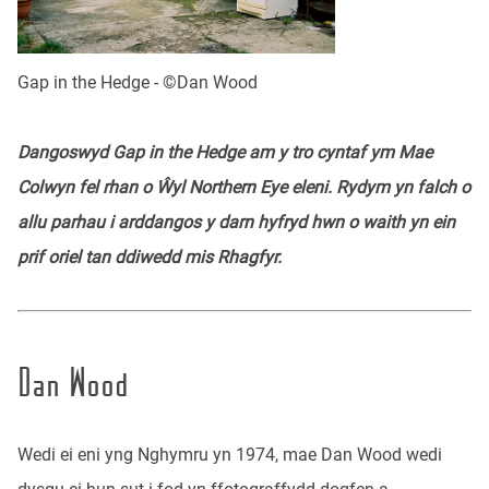
Gap in the Hedge - ©Dan Wood
Dangoswyd Gap in the Hedge am y tro cyntaf ym Mae
Colwyn fel rhan o Ŵyl Northern Eye eleni. Rydym yn falch o
allu parhau i arddangos y darn hyfryd hwn o waith yn ein
prif oriel tan ddiwedd mis Rhagfyr.
Dan Wood
Wedi ei eni yng Nghymru yn 1974, mae Dan Wood wedi