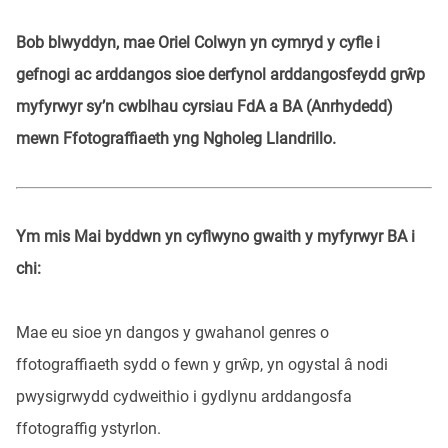
Bob blwyddyn, mae Oriel Colwyn yn cymryd y cyfle i
gefnogi ac arddangos sioe derfynol arddangosfeydd grŵp
myfyrwyr sy’n cwblhau cyrsiau FdA a BA (Anrhydedd)
mewn Ffotograffiaeth yng Ngholeg Llandrillo.
Ym mis Mai byddwn yn cyflwyno gwaith y myfyrwyr BA i
chi:
Mae eu sioe yn dangos y gwahanol genres o
ffotograffiaeth sydd o fewn y grŵp, yn ogystal â nodi
pwysigrwydd cydweithio i gydlynu arddangosfa
ffotograffig ystyrlon.