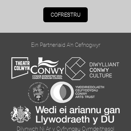
Caniatâd Marchnata
Bydd Oriel Colwyn yn defnyddio'r wybodaeth a
roddwch ar y ffurflen hon i gysylltu â chi ac i
ddarparu diweddariadau a marchnata.
Ein Partneriaid A'n Cefnogwyr
Cadarnhewch yr hoffech glywed gennym trwy e-
bost trwy dicio'r blwch isod:
Ebost
Gallwch newid eich meddwl unrhyw bryd drwy
glicio ar y ddolen dad-danysgrifio yn nhroedyn
unrhyw e-bost a gewch gennym, neu drwy
gysylltu â ni yn curator@orielcolwyn.org. Byddwn
yn trin eich gwybodaeth â pharch. I gael rhagor o
Dilynwch Ni Ar y Cyfryngau Cymdeithasol