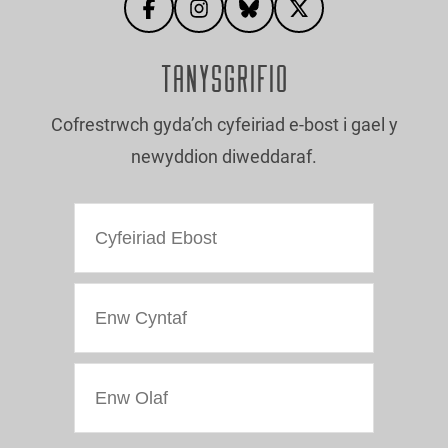
TANYSGRIFIO
Cofrestrwch gyda’ch cyfeiriad e-bost i gael y
newyddion diweddaraf.