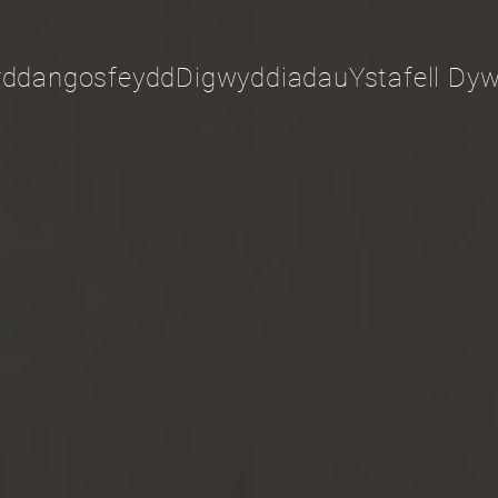
rddangosfeydd
Digwyddiadau
Ystafell Dyw