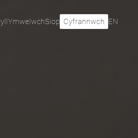
yll
Ymwelwch
Siop
Cyfrannwch
EN