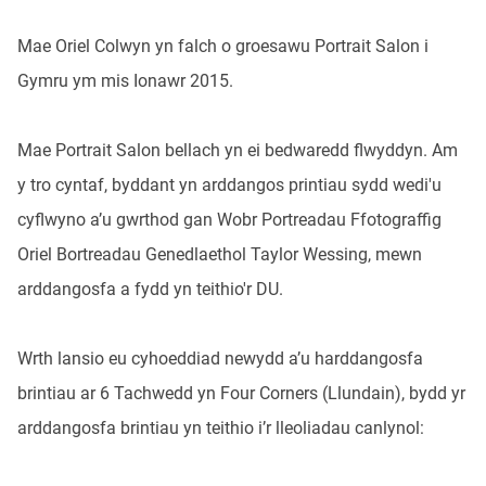
Mae Oriel Colwyn yn falch o groesawu Portrait Salon i
Gymru ym mis Ionawr 2015.
Mae Portrait Salon bellach yn ei bedwaredd flwyddyn. Am
y tro cyntaf, byddant yn arddangos printiau sydd wedi'u
cyflwyno a’u gwrthod gan Wobr Portreadau Ffotograffig
Oriel Bortreadau Genedlaethol Taylor Wessing, mewn
arddangosfa a fydd yn teithio'r DU.
Wrth lansio eu cyhoeddiad newydd a’u harddangosfa
brintiau ar 6 Tachwedd yn Four Corners (Llundain), bydd yr
arddangosfa brintiau yn teithio i’r lleoliadau canlynol: