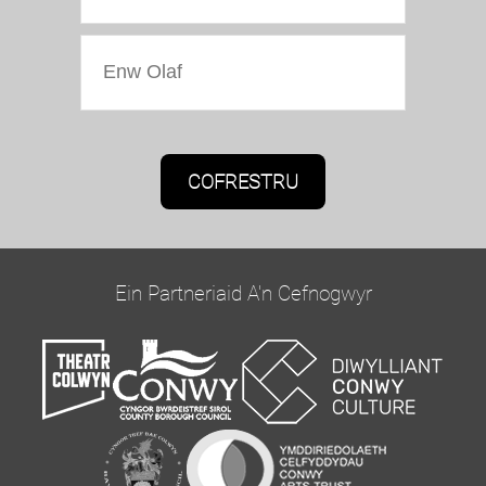
Caniatâd Marchnata
Bydd Oriel Colwyn yn defnyddio'r wybodaeth a
roddwch ar y ffurflen hon i gysylltu â chi ac i
ddarparu diweddariadau a marchnata.
Ein Partneriaid A'n Cefnogwyr
Cadarnhewch yr hoffech glywed gennym trwy e-
bost trwy dicio'r blwch isod:
Ebost
Gallwch newid eich meddwl unrhyw bryd drwy