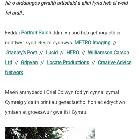
hir o arddangos gwaith artistiaid a allai fynd heb ei weld
fel arall..
Fyddai
Portrait Salon
ddim yn bod heb gefnogaeth ei
noddwyr, sydd eleni’n cynnwys
METRO Imaging
//
Stanley’s Post
//
Lucid
//
HERO
//
Williamson Carson
Ltd
//
Gripvan
//
Locate Productions
//
Creative Advice
Network
Mae’n anrhydedd i Oriel Colwyn fod yn cynnal cymal
Cymreig y daith brintiau genedlaethol hon ac edrychwn
ymlaen at groesawu’r gwaith i Gymru.