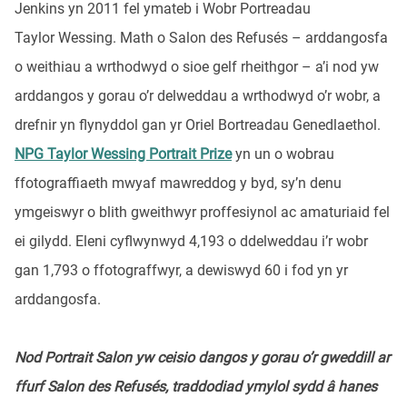
Jenkins yn 2011 fel ymateb i Wobr Portreadau
Taylor Wessing. Math o Salon des Refusés – arddangosfa
o weithiau a wrthodwyd o sioe gelf rheithgor – a’i nod yw
arddangos y gorau o’r delweddau a wrthodwyd o’r wobr, a
drefnir yn flynyddol gan yr Oriel Bortreadau Genedlaethol.
NPG Taylor Wessing Portrait Prize
yn un o wobrau
ffotograffiaeth mwyaf mawreddog y byd, sy’n denu
ymgeiswyr o blith gweithwyr proffesiynol ac amaturiaid fel
ei gilydd. Eleni cyflwynwyd 4,193 o ddelweddau i’r wobr
gan 1,793 o ffotograffwyr, a dewiswyd 60 i fod yn yr
arddangosfa.
Nod Portrait Salon yw ceisio dangos y gorau o’r gweddill ar
ffurf Salon des Refusés, traddodiad ymylol sydd â hanes