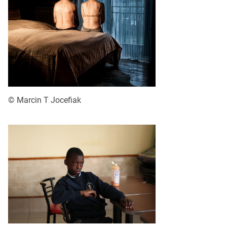
© Marcin T Joceﬁak