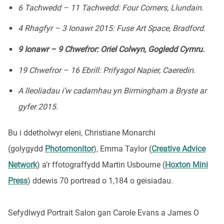
6 Tachwedd – 11 Tachwedd: Four Corners, Llundain.
4 Rhagfyr – 3 Ionawr 2015: Fuse Art Space, Bradford.
9 Ionawr – 9 Chwefror: Oriel Colwyn, Gogledd Cymru.
19 Chwefror – 16 Ebrill: Prifysgol Napier, Caeredin.
A lleoliadau i’w cadarnhau yn Birmingham a Bryste ar
gyfer 2015.
Bu i ddetholwyr eleni, Christiane Monarchi
(golygydd
Photomonitor
), Emma Taylor (
Creative Advice
Network
) a’r ffotograffydd Martin Usbourne (
Hoxton Mini
Press
) ddewis 70 portread o 1,184 o geisiadau.
Sefydlwyd Portrait Salon gan Carole Evans a James O