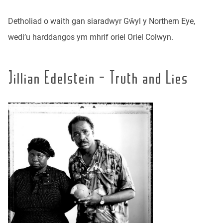
Detholiad o waith gan siaradwyr Gŵyl y Northern Eye,
wedi’u harddangos ym mhrif oriel Oriel Colwyn.
Jillian Edelstein – Truth and Lies