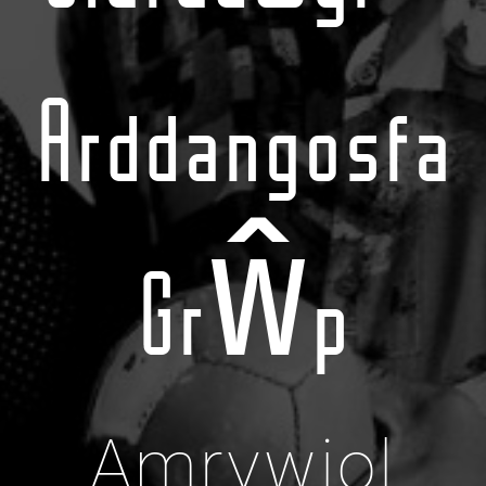
Arddangosfa
Grŵp
Amrywiol