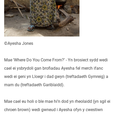
©Ayesha Jones
Mae ‘Where Do You Come From?’ - Yn brosiect sydd wedi
cael ei ysbrydoli gan brofiadau Ayesha fel merch ifanc
wedi ei geni yn Lloegr i dad gwyn (treftadaeth Gymreig) a
mam du (treftadaeth Garibïaidd).
Mae cael eu holi o ble mae hi’n dod yn rheolaidd (yn sgil ei
chroen brown) wedi gwneud i Ayesha ofyn y cwestiwn