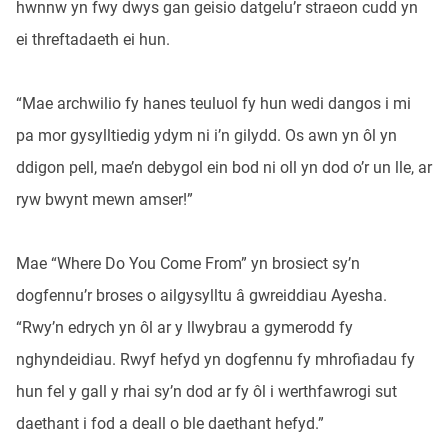
hwnnw yn fwy dwys gan geisio datgelu’r straeon cudd yn
ei threftadaeth ei hun.
“Mae archwilio fy hanes teuluol fy hun wedi dangos i mi
pa mor gysylltiedig ydym ni i’n gilydd. Os awn yn ôl yn
ddigon pell, mae’n debygol ein bod ni oll yn dod o’r un lle, ar
ryw bwynt mewn amser!”
Mae “Where Do You Come From” yn brosiect sy’n
dogfennu’r broses o ailgysylltu â gwreiddiau Ayesha.
“Rwy’n edrych yn ôl ar y llwybrau a gymerodd fy
nghyndeidiau. Rwyf hefyd yn dogfennu fy mhrofiadau fy
hun fel y gall y rhai sy’n dod ar fy ôl i werthfawrogi sut
daethant i fod a deall o ble daethant hefyd.”