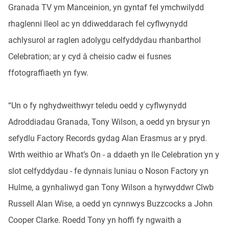
Granada TV ym Manceinion, yn gyntaf fel ymchwilydd
rhaglenni lleol ac yn ddiweddarach fel cyflwynydd
achlysurol ar raglen adolygu celfyddydau rhanbarthol
Celebration; ar y cyd â cheisio cadw ei fusnes
ffotograffiaeth yn fyw.
“Un o fy nghydweithwyr teledu oedd y cyflwynydd
Adroddiadau Granada, Tony Wilson, a oedd yn brysur yn
sefydlu Factory Records gydag Alan Erasmus ar y pryd.
Wrth weithio ar What’s On - a ddaeth yn lle Celebration yn y
slot celfyddydau - fe dynnais luniau o Noson Factory yn
Hulme, a gynhaliwyd gan Tony Wilson a hyrwyddwr Clwb
Russell Alan Wise, a oedd yn cynnwys Buzzcocks a John
Cooper Clarke. Roedd Tony yn hoffi fy ngwaith a