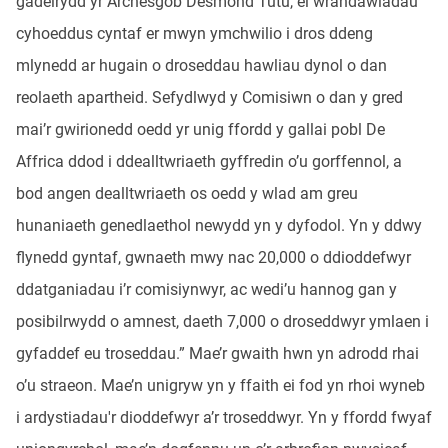
gadeirydd yr Archesgob Desmond Tutu, ei wrandawiadau
cyhoeddus cyntaf er mwyn ymchwilio i dros ddeng
mlynedd ar hugain o droseddau hawliau dynol o dan
reolaeth apartheid. Sefydlwyd y Comisiwn o dan y gred
mai’r gwirionedd oedd yr unig ffordd y gallai pobl De
Affrica ddod i ddealltwriaeth gyffredin o’u gorffennol, a
bod angen dealltwriaeth os oedd y wlad am greu
hunaniaeth genedlaethol newydd yn y dyfodol. Yn y ddwy
flynedd gyntaf, gwnaeth mwy nac 20,000 o ddioddefwyr
ddatganiadau i’r comisiynwyr, ac wedi’u hannog gan y
posibilrwydd o amnest, daeth 7,000 o droseddwyr ymlaen i
gyfaddef eu troseddau.” Mae’r gwaith hwn yn adrodd rhai
o’u straeon. Mae’n unigryw yn y ffaith ei fod yn rhoi wyneb
i ardystiadau'r dioddefwyr a’r troseddwyr. Yn y ffordd fwyaf