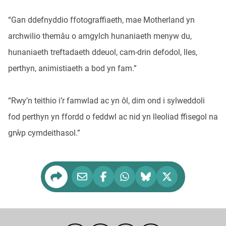
“Gan ddefnyddio ffotograffiaeth, mae Motherland yn
archwilio themâu o amgylch hunaniaeth menyw du,
hunaniaeth treftadaeth ddeuol, cam-drin defodol, lles,
perthyn, animistiaeth a bod yn fam.”
“Rwy’n teithio i’r famwlad ac yn ôl, dim ond i sylweddoli
fod perthyn yn ffordd o feddwl ac nid yn lleoliad ffisegol na
grŵp cymdeithasol.”