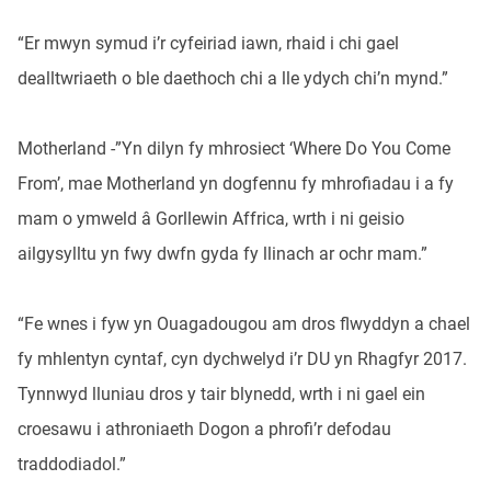
“Er mwyn symud i’r cyfeiriad iawn, rhaid i chi gael
dealltwriaeth o ble daethoch chi a lle ydych chi’n mynd.”
Motherland -”Yn dilyn fy mhrosiect ‘Where Do You Come
From’, mae Motherland yn dogfennu fy mhrofiadau i a fy
mam o ymweld â Gorllewin Affrica, wrth i ni geisio
ailgysylltu yn fwy dwfn gyda fy llinach ar ochr mam.”
“Fe wnes i fyw yn Ouagadougou am dros flwyddyn a chael
fy mhlentyn cyntaf, cyn dychwelyd i’r DU yn Rhagfyr 2017.
Tynnwyd lluniau dros y tair blynedd, wrth i ni gael ein
croesawu i athroniaeth Dogon a phrofi’r defodau
traddodiadol.”