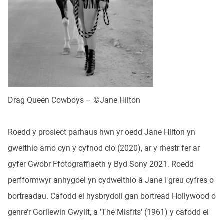
Drag Queen Cowboys – ©Jane Hilton
Roedd y prosiect parhaus hwn yr oedd Jane Hilton yn
gweithio arno cyn y cyfnod clo (2020), ar y rhestr fer ar
gyfer Gwobr Ffotograffiaeth y Byd Sony 2021. Roedd
perfformwyr anhygoel yn cydweithio â Jane i greu cyfres o
bortreadau. Cafodd ei hysbrydoli gan bortread Hollywood o
genre’r Gorllewin Gwyllt, a 'The Misfits' (1961) y cafodd ei