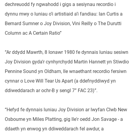
dechreuodd fy ngwahodd i gigs a sesiynau recordio i
dynnu mwy o luniau o’i artistiaid a’i fandiau: Ian Curtis a
Bernard Sumner o Joy Division, Vini Reilly o The Durutti
Column ac A Certain Ratio”
“Ar ddydd Mawrth, 8 Ionawr 1980 fe dynnais luniau sesiwn
Joy Division gyda’r cynhyrchydd Martin Hannett yn Stiwdio
Pennine Sound yn Oldham, lle wnaethant recordio fersiwn
cynnar o Love Will Tear Us Apart (a ddefnyddiwyd yn
ddiweddarach ar ochr-B y sengl 7” FAC 23)”.
“Hefyd fe dynnais luniau Joy Division ar lwyfan Clwb New
Osbourne yn Miles Platting, gig lle'r oedd Jon Savage - a
ddaeth yn enwog yn ddiweddarach fel awdur, a