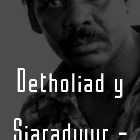
Detholiad y
Siaradwyr -