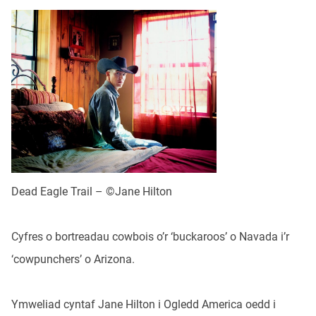
Dead Eagle Trail – ©Jane Hilton
Cyfres o bortreadau cowbois o’r ‘buckaroos’ o Navada i’r
‘cowpunchers’ o Arizona.
Ymweliad cyntaf Jane Hilton i Ogledd America oedd i