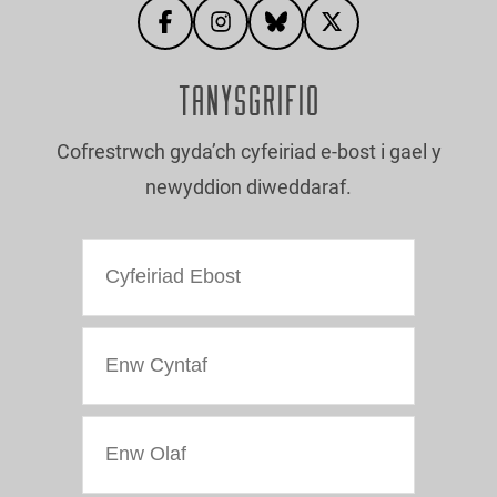
TANYSGRIFIO
Cofrestrwch gyda’ch cyfeiriad e-bost i gael y
newyddion diweddaraf.