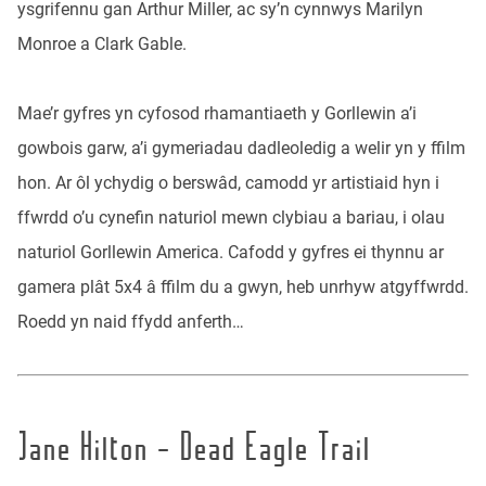
ysgrifennu gan Arthur Miller, ac sy’n cynnwys Marilyn
Monroe a Clark Gable.
Mae’r gyfres yn cyfosod rhamantiaeth y Gorllewin a’i
gowbois garw, a’i gymeriadau dadleoledig a welir yn y ffilm
hon. Ar ôl ychydig o berswâd, camodd yr artistiaid hyn i
ffwrdd o’u cynefin naturiol mewn clybiau a bariau, i olau
naturiol Gorllewin America. Cafodd y gyfres ei thynnu ar
gamera plât 5x4 â ffilm du a gwyn, heb unrhyw atgyffwrdd.
Roedd yn naid ffydd anferth…
Jane Hilton - Dead Eagle Trail