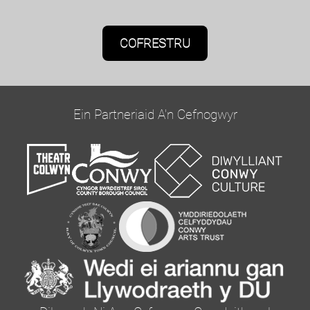
Caniatâd Marchnata
Bydd Oriel Colwyn yn defnyddio'r wybodaeth a
roddwch ar y ffurflen hon i gysylltu â chi ac i
ddarparu diweddariadau a marchnata.
Ein Partneriaid A'n Cefnogwyr
Cadarnhewch yr hoffech glywed gennym trwy e-
bost trwy dicio'r blwch isod:
Ebost
Gallwch newid eich meddwl unrhyw bryd drwy
glicio ar y ddolen dad-danysgrifio yn nhroedyn
unrhyw e-bost a gewch gennym, neu drwy
gysylltu â ni yn curator@orielcolwyn.org. Byddwn
yn trin eich gwybodaeth â pharch. I gael rhagor o