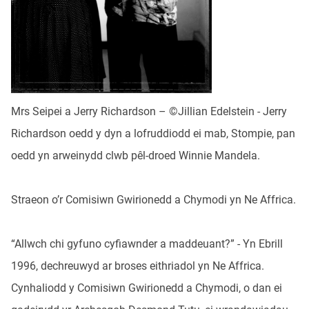
Mrs Seipei a Jerry Richardson – ©Jillian Edelstein - Jerry
Richardson oedd y dyn a lofruddiodd ei mab, Stompie, pan
oedd yn arweinydd clwb pêl-droed Winnie Mandela.
Straeon o’r Comisiwn Gwirionedd a Chymodi yn Ne Affrica.
“Allwch chi gyfuno cyfiawnder a maddeuant?” - Yn Ebrill
1996, dechreuwyd ar broses eithriadol yn Ne Affrica.
Cynhaliodd y Comisiwn Gwirionedd a Chymodi, o dan ei