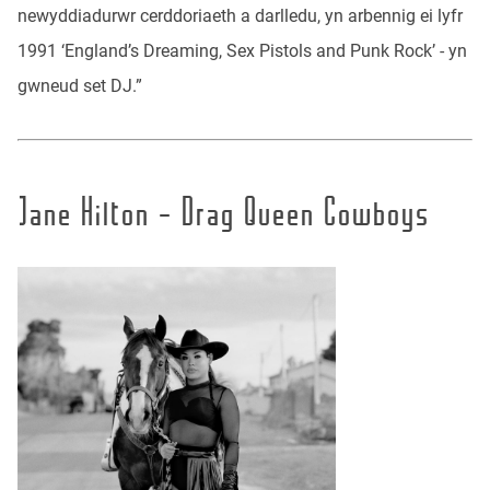
newyddiadurwr cerddoriaeth a darlledu, yn arbennig ei lyfr
1991 ‘England’s Dreaming, Sex Pistols and Punk Rock’ - yn
gwneud set DJ.”
Jane Hilton - Drag Queen Cowboys