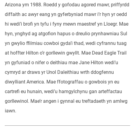
Arizona ym 1988. Roedd y gofodau agored mawr, priffyrdd
diffaith ac awyr eang yn gyferbyniad mawr i’r hyn yr oedd
hi wedi’i brofi yn tyfu i fyny mewn maestref yn Lloegr. Mae
hyn, ynghyd ag atgofion hapus o dreulio prynhawniau Sul
yn gwylio ffilmiau cowboi gyda’i thad, wedi cyfrannu tuag
at hoffter Hilton o’r gorllewin gwyllt. Mae Dead Eagle Trail
yn gyfuniad o nifer o deithiau mae Jane Hilton wedi’u
cymryd ar draws yr Unol Daleithiau wrth ddogfennu
diwylliant America. Mae ffotograffau o gowbois yn eu
cartrefi eu hunain, wedi’u hamgylchynu gan arteffactau
gorllewinol. Mae’r angen i gynnal eu treftadaeth yn amlwg
iawn.