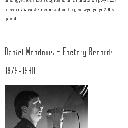
uniongyrchol, mae’n dogfennu un o’r arbrofion pwysicaf
mewn cyfiawnder democrataidd a geisiwyd yn yr 20fed
ganrif.
Daniel Meadows – Factory Records
1979-1980