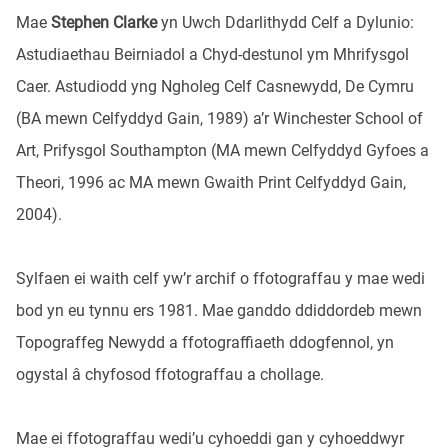
Mae
Stephen Clarke
yn Uwch Ddarlithydd Celf a Dylunio:
Astudiaethau Beirniadol a Chyd-destunol ym Mhrifysgol
Caer. Astudiodd yng Ngholeg Celf Casnewydd, De Cymru
(BA mewn Celfyddyd Gain, 1989) a’r Winchester School of
Art, Prifysgol Southampton (MA mewn Celfyddyd Gyfoes a
Theori, 1996 ac MA mewn Gwaith Print Celfyddyd Gain,
2004).
Sylfaen ei waith celf yw’r archif o ffotograffau y mae wedi
bod yn eu tynnu ers 1981. Mae ganddo ddiddordeb mewn
Topograffeg Newydd a ffotograffiaeth ddogfennol, yn
ogystal â chyfosod ffotograffau a chollage.
Mae ei ffotograffau wedi’u cyhoeddi gan y cyhoeddwyr