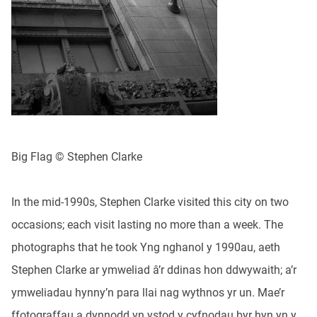
Big Flag © Stephen Clarke
In the mid-1990s, Stephen Clarke visited this city on two
occasions; each visit lasting no more than a week. The
photographs that he took Yng nghanol y 1990au, aeth
Stephen Clarke ar ymweliad â’r ddinas hon ddwywaith; a’r
ymweliadau hynny’n para llai nag wythnos yr un. Mae’r
ffotograffau a dynnodd yn ystod y cyfnodau byr hyn yn y