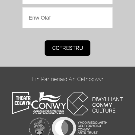
Caniatâd Marchnata
Bydd Oriel Colwyn yn defnyddio'r wybodaeth a
roddwch ar y ffurflen hon i gysylltu â chi ac i
ddarparu diweddariadau a marchnata.
Ein Partneriaid A'n Cefnogwyr
Cadarnhewch yr hoffech glywed gennym trwy e-
bost trwy dicio'r blwch isod:
Ebost
Gallwch newid eich meddwl unrhyw bryd drwy
glicio ar y ddolen dad-danysgrifio yn nhroedyn