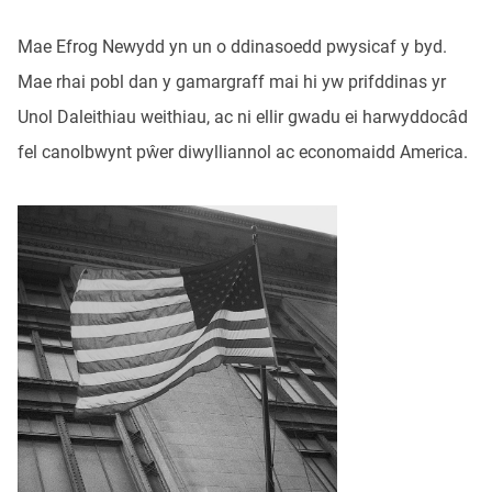
Mae Efrog Newydd yn un o ddinasoedd pwysicaf y byd.
Mae rhai pobl dan y gamargraff mai hi yw prifddinas yr
Unol Daleithiau weithiau, ac ni ellir gwadu ei harwyddocâd
fel canolbwynt pŵer diwylliannol ac economaidd America.