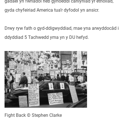
gadael yn fwriadol heb gyhoeddi canlyniad yr etholiad,
gyda chyfeiriad America tua’r dyfodol yn ansicr.
Drwy ryw fath o gyd-ddigwyddiad, mae yna arwyddocâd i
ddyddiad 5 Tachwedd yma yn y DU hefyd.
Fight Back © Stephen Clarke