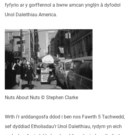
fyfyrio ar y gorffennol a bwrw amcan ynglŷn â dyfodol
Unol Daleithiau America.
Nuts About Nuts © Stephen Clarke
Wrth i’r arddangosfa ddod i ben nos Fawrth 5 Tachwedd,
sef dyddiad Etholiadau’r Unol Daleithiau, rydym yn eich