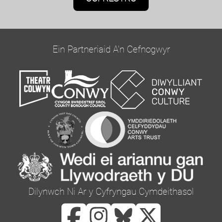
Bydd Oriel Colwyn yn defnyddio'r wybodaeth a
roddwch ar y ffurflen hon i gysylltu â chi ac i
ddarparu diweddariadau a marchnata.
Ein Partneriaid A'n Cefnogwyr
Cadarnhewch yr hoffech glywed gennym trwy e-
bost trwy dicio'r blwch isod:
Ebost
Gallwch newid eich meddwl unrhyw bryd drwy
glicio ar y ddolen dad-danysgrifio yn nhroedyn
unrhyw e-bost a gewch gennym, neu drwy
gysylltu â ni yn curator@orielcolwyn.org. Byddwn
yn trin eich gwybodaeth â pharch. I gael rhagor o
Dilynwch Ni Ar y Cyfryngau Cymdeithasol
wybodaeth am ein harferion preifatrwydd, ewch
i'n gwefan. Drwy glicio isod, rydych yn cytuno y