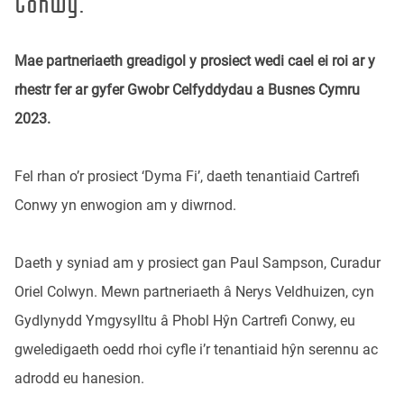
Conwy.
Mae partneriaeth greadigol y prosiect wedi cael ei roi ar y
rhestr fer ar gyfer Gwobr Celfyddydau a Busnes Cymru
2023.
Fel rhan o’r prosiect ‘Dyma Fi’, daeth tenantiaid Cartrefi
Conwy yn enwogion am y diwrnod.
Daeth y syniad am y prosiect gan Paul Sampson, Curadur
Oriel Colwyn. Mewn partneriaeth â Nerys Veldhuizen, cyn
Gydlynydd Ymgysylltu â Phobl Hŷn Cartrefi Conwy, eu
gweledigaeth oedd rhoi cyfle i’r tenantiaid hŷn serennu ac
adrodd eu hanesion.