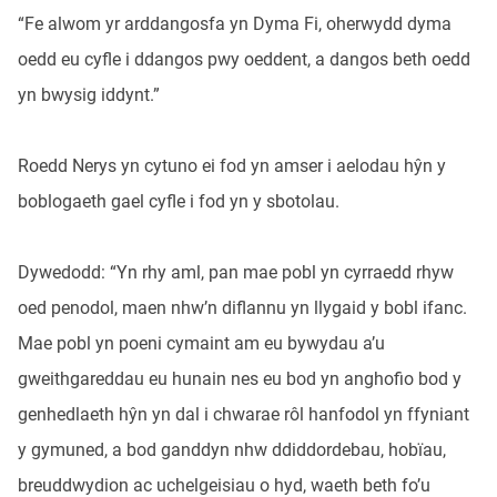
“Fe alwom yr arddangosfa yn Dyma Fi, oherwydd dyma
oedd eu cyfle i ddangos pwy oeddent, a dangos beth oedd
yn bwysig iddynt.”
Roedd Nerys yn cytuno ei fod yn amser i aelodau hŷn y
boblogaeth gael cyfle i fod yn y sbotolau.
Dywedodd: “Yn rhy aml, pan mae pobl yn cyrraedd rhyw
oed penodol, maen nhw’n diflannu yn llygaid y bobl ifanc.
Mae pobl yn poeni cymaint am eu bywydau a’u
gweithgareddau eu hunain nes eu bod yn anghofio bod y
genhedlaeth hŷn yn dal i chwarae rôl hanfodol yn ffyniant
y gymuned, a bod ganddyn nhw ddiddordebau, hobïau,
breuddwydion ac uchelgeisiau o hyd, waeth beth fo’u