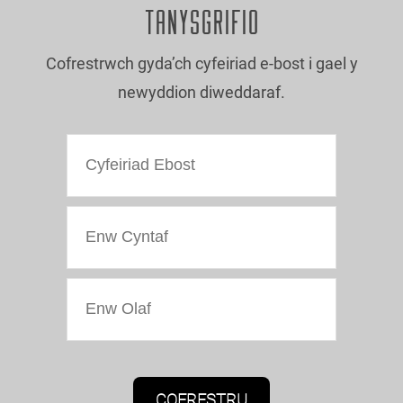
TANYSGRIFIO
Cofrestrwch gyda’ch cyfeiriad e-bost i gael y
newyddion diweddaraf.
Caniatâd Marchnata