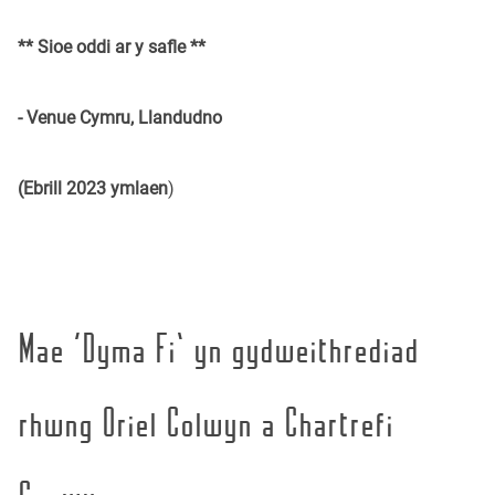
** Sioe oddi ar y safle **
- Venue Cymru, Llandudno
(Ebrill 2023 ymlaen
)
Mae ‘Dyma Fi’ yn gydweithrediad
rhwng Oriel Colwyn a Chartrefi