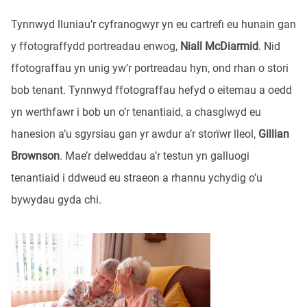
Tynnwyd lluniau’r cyfranogwyr yn eu cartrefi eu hunain gan
y ffotograffydd portreadau enwog,
Niall McDiarmid
. Nid
ffotograffau yn unig yw’r portreadau hyn, ond rhan o stori
bob tenant. Tynnwyd ffotograffau hefyd o eitemau a oedd
yn werthfawr i bob un o’r tenantiaid, a chasglwyd eu
hanesion a’u sgyrsiau gan yr awdur a’r storïwr lleol,
Gillian
Brownson
. Mae’r delweddau a’r testun yn galluogi
tenantiaid i ddweud eu straeon a rhannu ychydig o’u
bywydau gyda chi.