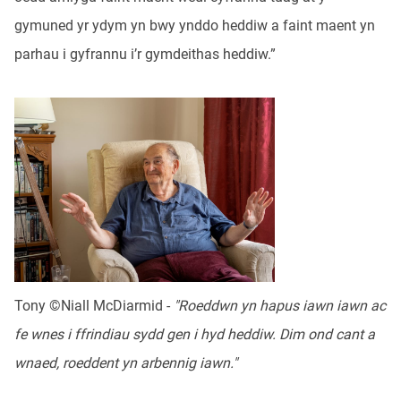
gymuned yr ydym yn bwy ynddo heddiw a faint maent yn
parhau i gyfrannu i’r gymdeithas heddiw.”
Tony ©Niall McDiarmid -
"Roeddwn yn hapus iawn iawn ac
fe wnes i ffrindiau sydd gen i hyd heddiw. Dim ond cant a
wnaed, roeddent yn arbennig iawn."