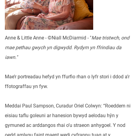
Anne & Little Anne - ©Niall McDiarmid - "
Mae tristwch, ond
mae pethau gwych yn digwydd. Rydym yn ffrindiau da
iawn."
Mae’r portreadau hefyd yn ffurfio rhan o lyfr stori i ddod a’r
ffotograffau yn fyw.
Meddai Paul Sampson, Curadur Oriel Colwyn: “Roeddem ni
eisiau taflu goleuni ar hanesion bywyd aelodau hŷn y
gymuned ac arddangos rhai o’u straeon anhygoel. Y nod
oedd amlygu faint maent wedi cyfrannu tuag at y