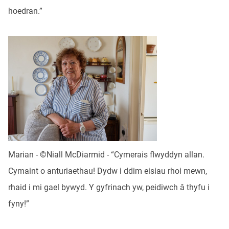
hoedran.”
Marian - ©Niall McDiarmid - “Cymerais flwyddyn allan.
Cymaint o anturiaethau! Dydw i ddim eisiau rhoi mewn,
rhaid i mi gael bywyd. Y gyfrinach yw, peidiwch â thyfu i
fyny!”