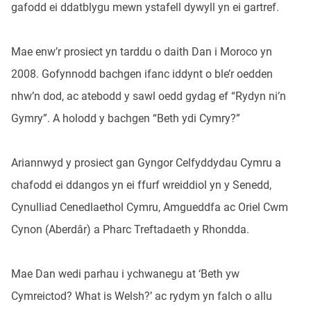
gafodd ei ddatblygu mewn ystafell dywyll yn ei gartref.
Mae enw’r prosiect yn tarddu o daith Dan i Moroco yn
2008. Gofynnodd bachgen ifanc iddynt o ble’r oedden
nhw’n dod, ac atebodd y sawl oedd gydag ef “Rydyn ni’n
Gymry”. A holodd y bachgen “Beth ydi Cymry?”
Ariannwyd y prosiect gan Gyngor Celfyddydau Cymru a
chafodd ei ddangos yn ei ffurf wreiddiol yn y Senedd,
Cynulliad Cenedlaethol Cymru, Amgueddfa ac Oriel Cwm
Cynon (Aberdâr) a Pharc Treftadaeth y Rhondda.
Mae Dan wedi parhau i ychwanegu at ‘Beth yw
Cymreictod? What is Welsh?’ ac rydym yn falch o allu