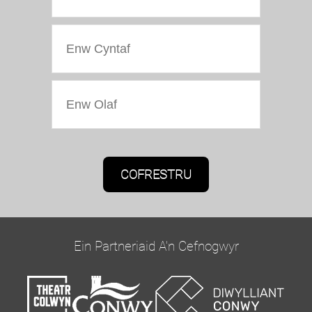
Caniatâd Marchnata
Bydd Oriel Colwyn yn defnyddio'r wybodaeth a
roddwch ar y ffurflen hon i gysylltu â chi ac i
ddarparu diweddariadau a marchnata.
Ein Partneriaid A'n Cefnogwyr
Cadarnhewch yr hoffech glywed gennym trwy e-
bost trwy dicio'r blwch isod: