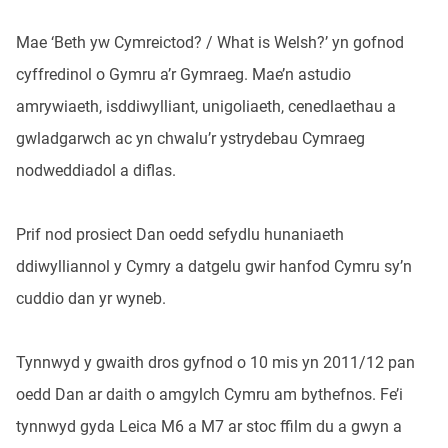
Mae ‘Beth yw Cymreictod? / What is Welsh?’ yn gofnod
cyffredinol o Gymru a’r Gymraeg. Mae’n astudio
amrywiaeth, isddiwylliant, unigoliaeth, cenedlaethau a
gwladgarwch ac yn chwalu’r ystrydebau Cymraeg
nodweddiadol a diflas.
Prif nod prosiect Dan oedd sefydlu hunaniaeth
ddiwylliannol y Cymry a datgelu gwir hanfod Cymru sy’n
cuddio dan yr wyneb.
Tynnwyd y gwaith dros gyfnod o 10 mis yn 2011/12 pan
oedd Dan ar daith o amgylch Cymru am bythefnos. Fe’i
tynnwyd gyda Leica M6 a M7 ar stoc ffilm du a gwyn a